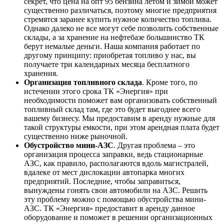
секрет, что цена на опт 95 бензина летом и зимой может
существенно различаться, поэтому многие предприятия
стремятся заранее купить нужное количество топлива.
Однако далеко не все могут себе позволить собственные
склады, а за хранение на нефтебазе большинство ТК
берут немалые деньги. Наша компания работает по
другому принципу: приобретая топливо у нас, вы
получаете три календарных месяца бесплатного
хранения.
Организация топливного склада
. Кроме того, по
истечении этого срока ТК «Энергия» при
необходимости поможет вам организовать собственный
топливный склад там, где это будет выгоднее всего
вашему бизнесу. Мы предоставим в аренду нужные для
такой структуры емкости, при этом арендная плата будет
существенно ниже рыночной.
Обустройство мини-АЗС
. Другая проблема – это
организация процесса заправки, ведь стационарные
АЗС, как правило, располагаются вдоль магистралей,
вдалеке от мест дислокации автопарка многих
предприятий. Последние, чтобы заправиться,
вынуждены гонять свои автомобили на АЗС. Решить
эту проблему можно с помощью обустройства мини-
АЗС. ТК «Энергия» предоставит в аренду данное
оборудование и поможет в решении организационных