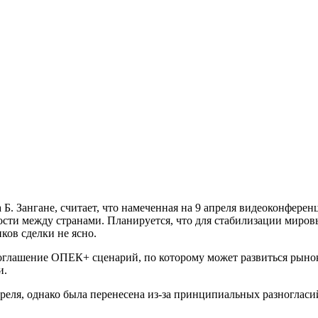
Б. Зангане, считает, что намеченная на 9 апреля видеоконферен
ти между странами. Планируется, что для стабилизации мировых
иков сделки не ясно.
соглашение ОПЕК+ сценарий, по которому может развиться рыно
и.
преля, однако была перенесена из-за принципиальных разноглас