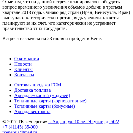
Отметим, что на данной встрече планировалось обсудить
вопрос временного увеличения объемов добычи в третьем
квартале 2018 года. Однако ряд стран (Иран, Венесуэла, Ирак)
выступают категорически против, ведь увеличить квоты
планируют за их счет, что категорически не устраивает
правительство этих государств.
Встреча назначена на 23 июня и пройдет в Вене.
О компании
Новости
Клиенты
Контакты
Оптовая продажа ГСМ
Доставка топлива
Аренда емкостей (модулей)
Топливные карты (корпоративные)
Топливные карты (бонусные)
Аренда вертолета
© 2017 ТК «Энергия»
г. Алдан, ул. 10 лет Якутии, д. 50/2
+7 (41145) 35-000
tkenergia@mail.ru