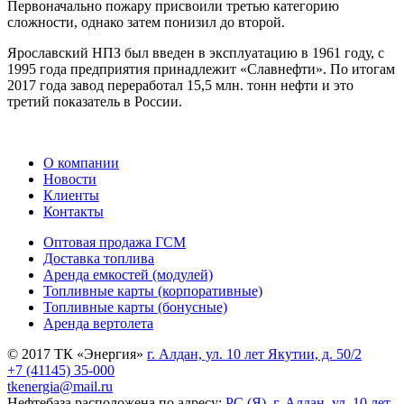
Первоначально пожару присвоили третью категорию
сложности, однако затем понизил до второй.
Ярославский НПЗ был введен в эксплуатацию в 1961 году, с
1995 года предприятия принадлежит «Славнефти». По итогам
2017 года завод переработал 15,5 млн. тонн нефти и это
третий показатель в России.
О компании
Новости
Клиенты
Контакты
Оптовая продажа ГСМ
Доставка топлива
Аренда емкостей (модулей)
Топливные карты (корпоративные)
Топливные карты (бонусные)
Аренда вертолета
© 2017 ТК «Энергия»
г. Алдан, ул. 10 лет Якутии, д. 50/2
+7 (41145) 35-000
tkenergia@mail.ru
Нефтебаза расположена по адресу:
РС (Я), г. Алдан, ул. 10 лет