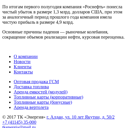
По итогам первого полугодия компания «Роснефть» понесла
чистый убыток в размере 1,3 млрд. долларов США, при этом
за аналогичный период прошлого года компания имела
чистую прибыль в размере 4,9 млрд.
Основные причины падения — рыночные колебания,
сокращение объемов реализации нефти, курсовая переоценка.
О компании
Новости
Клиенты
Контакты
Оптовая продажа ГСМ
Доставка топлива
Аренда емкостей (модулей)
Топливные карты (корпоративные)
Топливные карты (бонусные)
Аренда вертолета
© 2017 ТК «Энергия»
г. Алдан, ул. 10 лет Якутии, д. 50/2
+7 (41145) 35-000
tkenergia@mail.ru